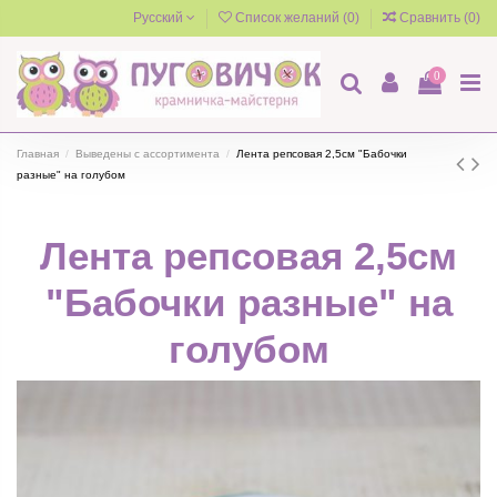
Русский
Список желаний (
0
)
Сравнить (
0
)
0
Главная
Выведены с ассортимента
Лента репсовая 2,5см "Бабочки
разные" на голубом
Лента репсовая 2,5см
"Бабочки разные" на
голубом