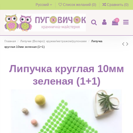
Русский
Список желаний (
0
)
Сравнить (
0
)
0
Главная
Липучки (Велкро): кружки/метражом/рулонами
Липучка
круглая 10мм зеленая (1+1)
Липучка круглая 10мм
зеленая (1+1)