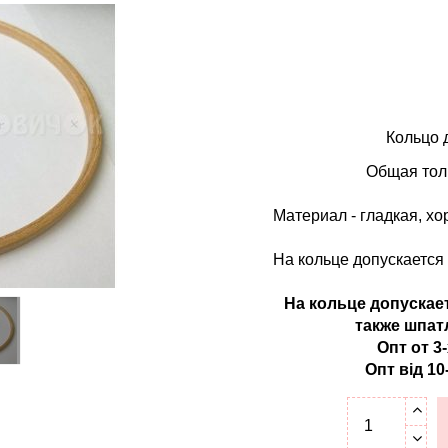
Кольцо 
Общая толщ
Материал - гладкая, х
На кольце допускается 
На кольце допускае
также
шпатл
Опт
от
3
Опт від 10