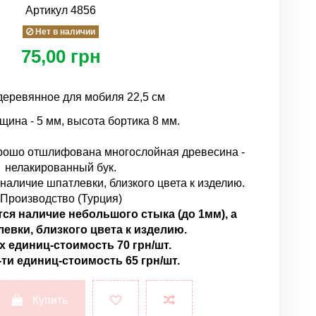
Артикул
4856
Нет в наличии
75,00 грн
деревянное для мобиля 22,5 см
ина - 5 мм, высота бортика 8 мм.
орошо отшлифована многослойная древесина -
нелакированный бук.
наличие шпатлевки, близкого цвета к изделию.
Производство (Турция)
тся наличие
небольшого стыка (до 1мм), а
евки, близкого цвета к изделию
.
-х
единиц
-
стоимость
70
грн/
шт.
-ти единиц-стоимость 65 грн/шт.
Купить