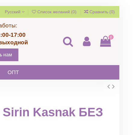
Русский
Список желаний (
0
)
Сравнить (
0
)
аботы:
:00-17:00
0
 выходной
ь нам
ОПТ
 Sirin Kasnak БЕЗ