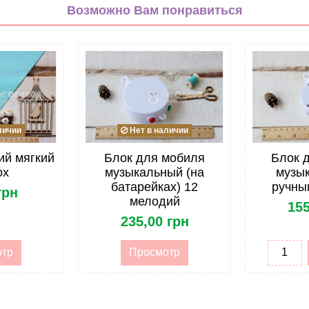
бежевый
Возможно Вам понравиться
неокрашенный
Дерево
Кольцо
Турция
опт
личии
Нет в наличии
Кольцо для игрушек
ий мягкий
Блок для мобиля
Блок 
ох
музыкальный (на
музык
22,5см
батарейках) 12
ручны
грн
мелодий
155
Крепление для мобиля
235,00 грн
Все для мобиля
отр
Просмотр