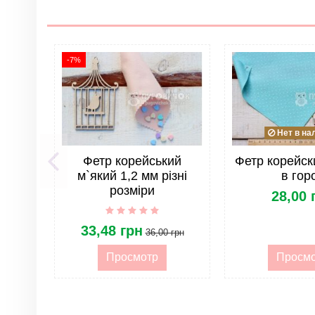
Цвет
Материал
-7%
Тип
Страна
Опт
Нет в на
Все для мобилей. Тип изделия
Фетр корейський
Фетр корейск
м`який 1,2 мм різні
в гор
Все для мобилей. Диаметр кольца
розміри
28,00 
ОПТ. Тип товара
33,48 грн
36,00 грн
ОПТ. Группа товара
Просмотр
Просм