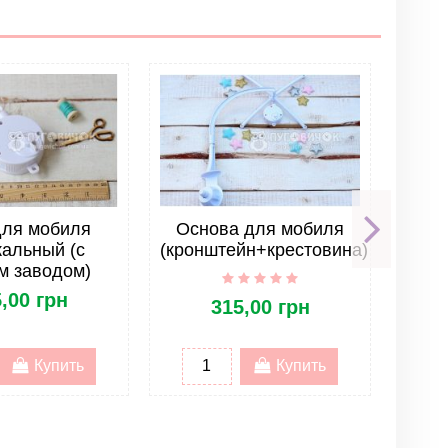
для мобиля
Основа для мобиля
Ко
альный (с
(кронштейн+крестовина)
для
м заводом)
S
,00 грн
315,00 грн
Купить
Купить