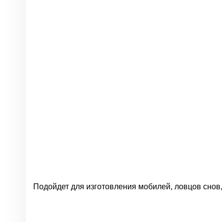
Подойдет для изготовления мобилей, ловцов снов,
Нет отзывов
Группа