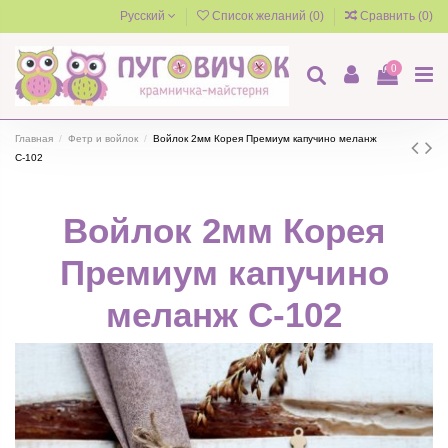
Русский
Список желаний (
0
)
Сравнить (
0
)
0
Главная
Фетр и войлок
Войлок 2мм Корея Премиум капучино меланж
C-102
Войлок 2мм Корея
Премиум капучино
меланж C-102