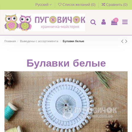
Русский
Список желаний (
0
)
Сравнить (
0
)
0
Главная
Выведены с ассортимента
Булавки белые
Булавки белые