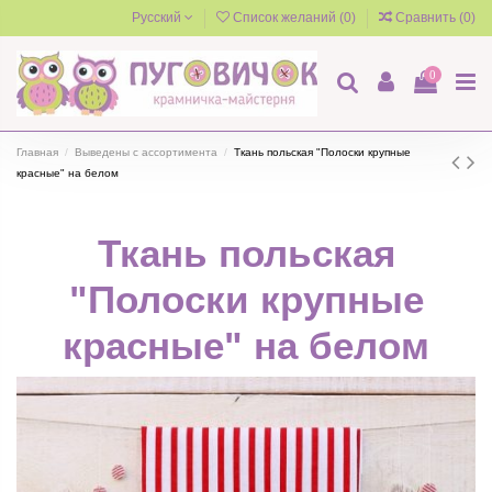
Русский
Список желаний (
0
)
Сравнить (
0
)
0
Главная
Выведены с ассортимента
Ткань польская "Полоски крупные
красные" на белом
Ткань польская
"Полоски крупные
красные" на белом