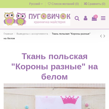
Русский
Список желаний (
0
)
Сравнить (
0
)
0
Главная
Выведены с ассортимента
Ткань польская "Короны разные"
на белом
Ткань польская
"Короны разные" на
белом