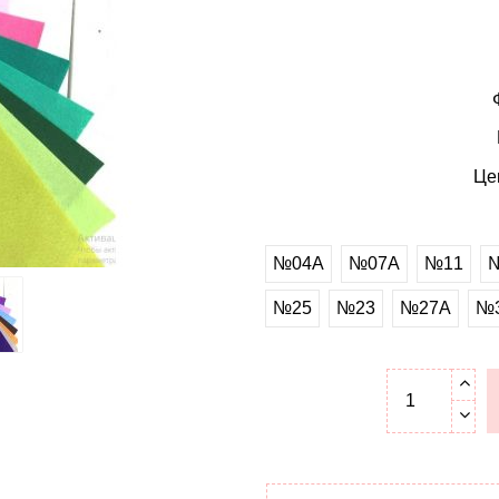
Це
№04A
№07A
№11
№25
№23
№27A
№