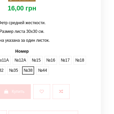
16,00 грн
Фетр средней жесткости.
Размер листа 30х30 см.
на указана за один листок.
Номер
№11А
№12A
№15
№16
№17
№18
32
№35
№38
№44
Купить