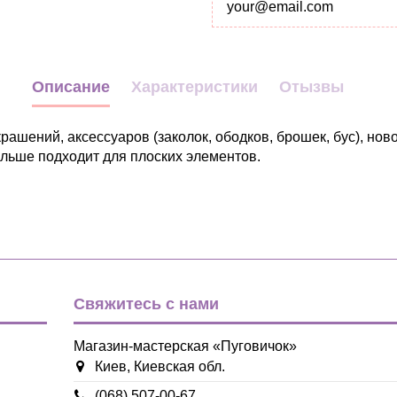
Описание
Характеристики
Отызвы
рашений, аксессуаров (заколок, ободков, брошек, бус), нов
льше подходит для плоских элементов.
белый
голубой
желтый
зеленый
коричневый
красный
Свяжитесь с нами
оранжевый
розовый
салатовый
Магазин-мастерская «Пуговичок»
серый
Киев, Киевская обл.
синий
(068) 507-00-67