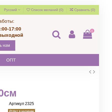
Русский
Список желаний (
0
)
Сравнить (
0
)
аботы:
:00-17:00
0
 выходной
ь нам
ОПТ
0см
Артикул
2325
Нет в наличии