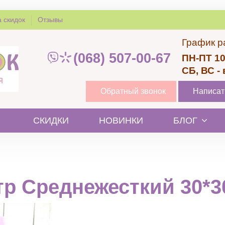
 скидок
Отзывы
График р
(068) 507-00-67
ПН-ПТ 10
СБ, ВС -
Обратный звонок
Написат
СКИДКИ
НОВИНКИ
БЛОГ
тр Среднежесткий 30*3