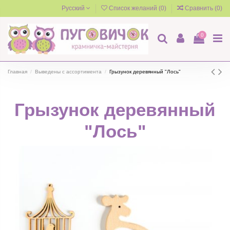
Русский
Список желаний (
0
)
Сравнить (
0
)
0
Главная
Выведены с ассортимента
Грызунок деревянный "Лось"
Грызунок деревянный
"Лось"