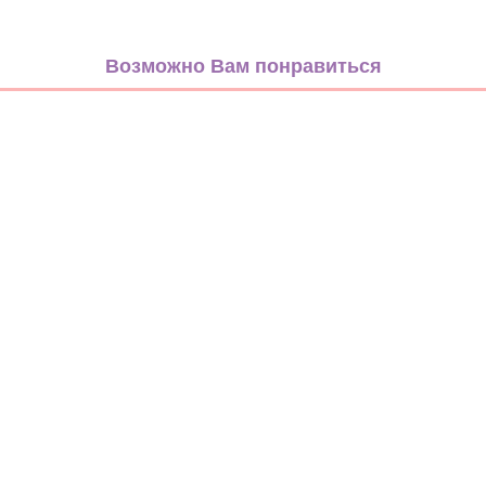
Цветы
голубой
Возможно Вам понравиться
Репс
25мм
Лента
С узором
Декоративная (с принтом)
Репсовая
Метражом