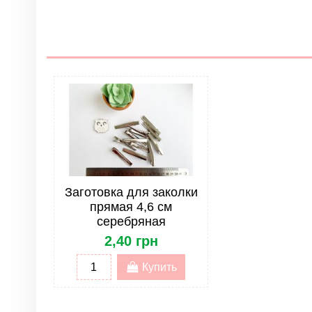
Нет отзывов
Группа
Цвет
Материал
Размер
Тип
Форма
Лента. Тип
Заготовка для заколки
прямая 4,6 см
Лента. Упаковка
серебряная
2,40 грн
Купить