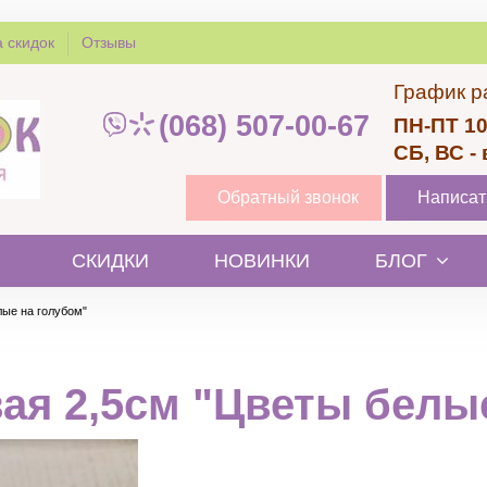
 скидок
Отзывы
График р
(068) 507-00-67
ПН-ПТ 10
СБ, ВС -
Обратный звонок
Написат
СКИДКИ
НОВИНКИ
БЛОГ
лые на голубом"
ая 2,5см "Цветы белы