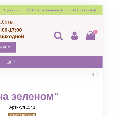
Русский
Список желаний (
0
)
Сравнить (
0
)
аботы:
:00-17:00
0
 выходной
ь нам
ОПТ
на зеленом"
Артикул
1543
Нет в наличии