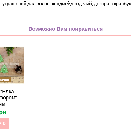
 украшений для волос, хендмейд изделий, декора, скрапбук
Новогодние
зеленый
Возможно Вам понравиться
Атлас
25мм
Лента
С узором
личии
Атласная
Декоративная (с принтом)
 "Ёлка
узором"
Метражом
мм
грн
отр