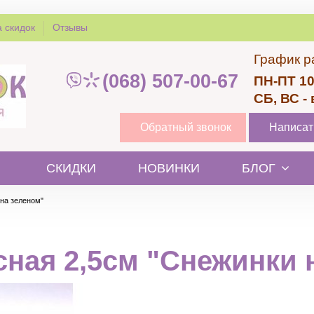
 скидок
Отзывы
График р
(068) 507-00-67
ПН-ПТ 10
СБ, ВС -
Обратный звонок
Написат
СКИДКИ
НОВИНКИ
БЛОГ
 на зеленом"
сная 2,5см "Снежинки 