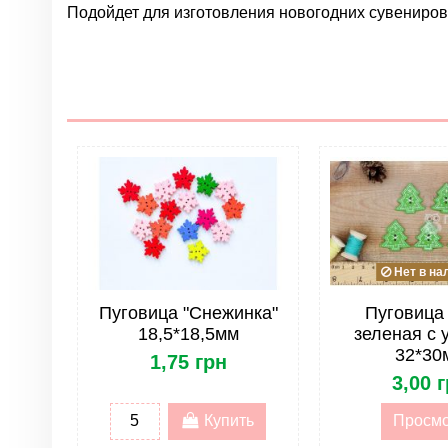
Подойдет для изготовления новогодних сувениров,
Нет отзывов
Группа
Цвет
Материал
Размер
Тип
Форма
Нет в на
Лента. Тип
Пуговица "Снежинка"
Пуговица
18,5*18,5мм
зеленая с 
Лента. Упаковка
32*30
1,75 грн
3,00 
Купить
Просм