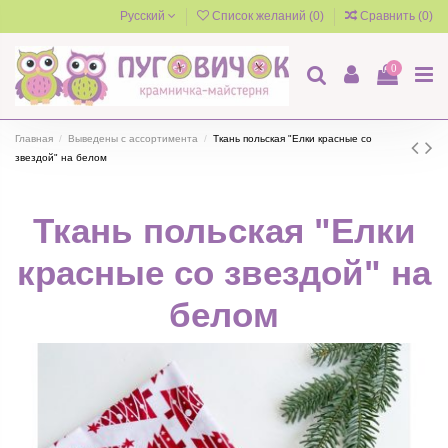
Русский
Список желаний (
0
)
Сравнить (
0
)
0
Главная
Выведены с ассортимента
Ткань польская "Елки красные со
звездой" на белом
Ткань польская "Елки
красные со звездой" на
белом