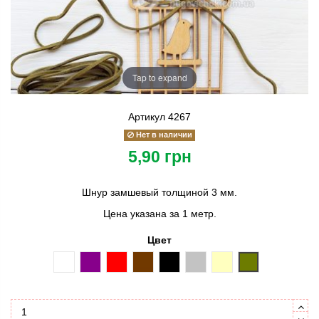
Tap to expand
Артикул
4267
Нет в наличии
5,90 грн
Шнур замшевый толщиной 3 мм.
Цена указана за 1 метр.
Цвет
белый
фиолетовый
красный
коричневый
черный
серый
кремовый
оливковый