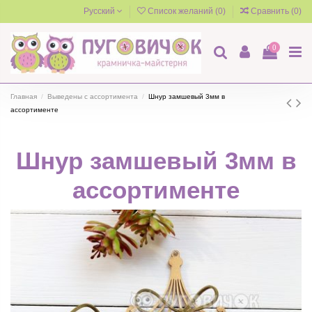
Русский
Список желаний (
0
)
Сравнить (
0
)
0
Главная
Выведены с ассортимента
Шнур замшевый 3мм в
ассортименте
Шнур замшевый 3мм в
ассортименте