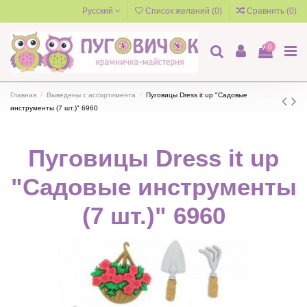
Русский
Список желаний (
0
)
Сравнить (
0
)
0
Главная
Выведены с ассортимента
Пуговицы Dress it up "Садовые
инструменты (7 шт.)" 6960
Пуговицы Dress it up
"Садовые инструменты
(7 шт.)" 6960