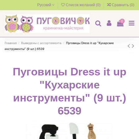
Русский
Список желаний (
0
)
Сравнить (
0
)
0
Главная
Выведены с ассортимента
Пуговицы Dress it up "Кухарские
инструменты" (9 шт.) 6539
Пуговицы Dress it up
"Кухарские
инструменты" (9 шт.)
6539