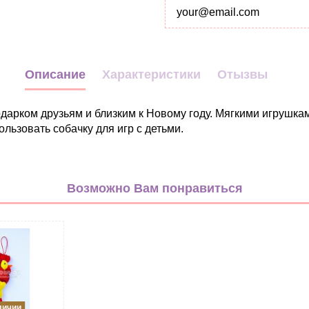
Описание
Характеристики
Отызвы
дарком друзьям и близким к Новому году. Мягкими игрушкам
льзовать собачку для игр с детьми.
Декор
микс
Возможно Вам понравиться
Фетр
Для детей
Для женщин
Для мужчин
Новый год
личии