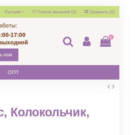
Русский
Список желаний (
0
)
Сравнить (
0
)
аботы:
:00-17:00
0
 выходной
ь нам
ОПТ
, Колокольчик,