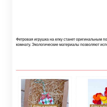
Фетровая игрушка на елку станет оригинальным по
комнату. Экологические материалы позволяют испо
Нет отзывов
Группа
Цвет
Материал
Тип
Праздник
Нет в наличии
Нет в на