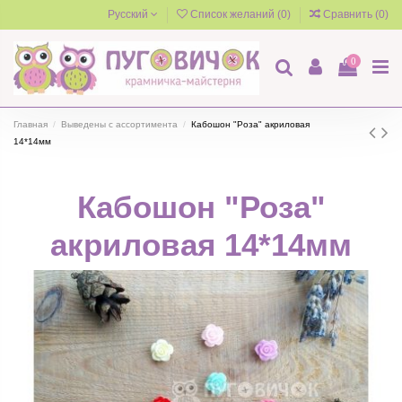
Русский
Список желаний (
0
)
Сравнить (
0
)
0
Главная
Выведены с ассортимента
Кабошон "Роза" акриловая
14*14мм
Кабошон "Роза"
акриловая 14*14мм