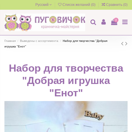
Русский
Список желаний (
0
)
Сравнить (
0
)
0
Главная
Выведены с ассортимента
Набор для творчества "Добрая
игрушка "Енот"
Набор для творчества
"Добрая игрушка
"Енот"