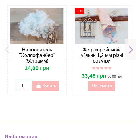
-7%
Наполнитель
Фетр корейський
"Холлофайбер"
м`який 1,2 мм різні
(50грамм)
розміри
14,00 грн
33,48 грн
36,00 грн
Купить
Просмотр
Информация