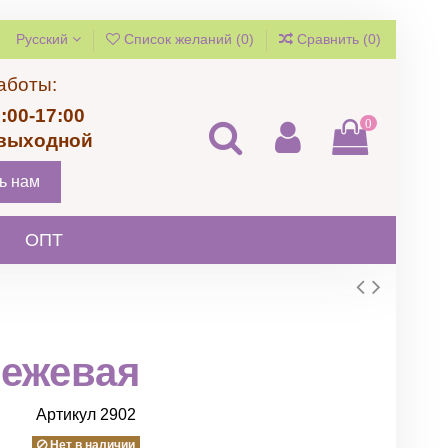
Русский
Список желаний (
0
)
Сравнить (
0
)
аботы:
:00-17:00
0
 выходной
ь нам
ОПТ
бежевая
Артикул
2902
Нет в наличии