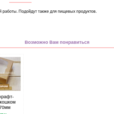
й работы. Подойдут также для пищевых продуктов.
бежевый
Бумага
Возможно Вам понравиться
Крафт-пакет
личии
крафт-
окошком
*70мм