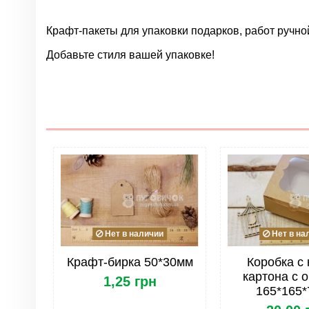
Крафт-пакеты для упаковки подарков, работ ручно
Добавьте стиля вашей упаковке!
Нет отзывов
Цвет
Материал
Упаковка. Тип
Нет в наличии
Нет в на
Крафт-бирка 50*30мм
Коробка с 
картона с 
1,25 грн
165*165