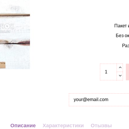
Пакет 
Без о
Ра
Описание
Характеристики
Отызвы