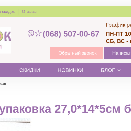
 скидок
Отзывы
График р
(068) 507-00-67
ПН-ПТ 10
СБ, ВС -
Обратный звонок
Написат
СКИДКИ
НОВИНКИ
БЛОГ
евая
упаковка 27,0*14*5см 