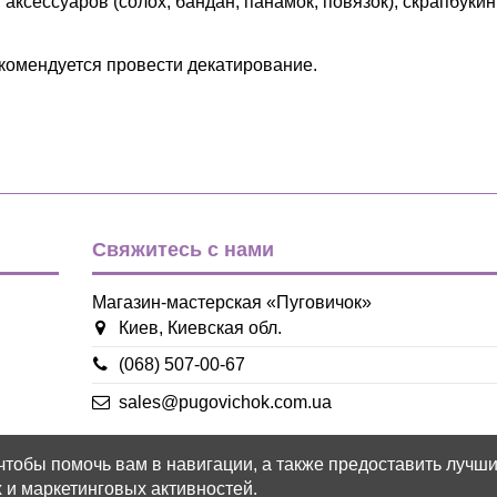
 аксессуаров (солох, бандан, панамок, повязок), скрапбукин
рекомендуется провести декатирование.
Фрукты
белый
красный
Твил
Свяжитесь с нами
Магазин-мастерская «Пуговичок»
Киев, Киевская обл.
(068) 507-00-67
sales@pugovichok.com.ua
 чтобы помочь вам в навигации, а также предоставить лучш
 и маркетинговых активностей.