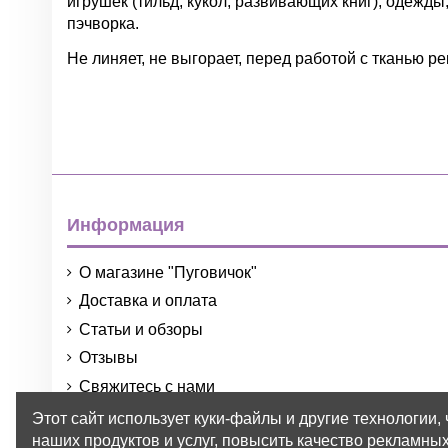
игрушек (тильд, кукол, развивающих книг), одежды,
пэчворка.
Не линяет, не выгорает, перед работой с тканью 
Нет отзывов
Группа
Цвет
Материал
Информация
О магазине "Пуговичок"
Доставка и оплата
Статьи и обзоры
Отзывы
Свяжитесь с нами
Порядок и условия использования
Этот сайт использует куки-файлы и другие технологии,
наших продуктов и услуг, повысить качество рекламных