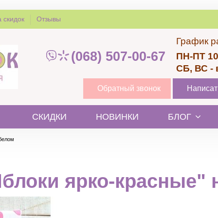
 скидок
Отзывы
График р
(068) 507-00-67
ПН-ПТ 10
СБ, ВС -
Обратный звонок
Написат
СКИДКИ
НОВИНКИ
БЛОГ
 белом
Яблоки ярко-красные" 