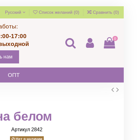
Русский
Список желаний (
0
)
Сравнить (
0
)
аботы:
:00-17:00
0
 выходной
ь нам
ОПТ
на белом
Артикул
2842
Нет в наличии