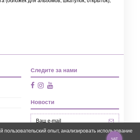
га (обложек для альбомов, шкатулок, открыток),
Написать отзыв
Следите за нами
Новости
ий пользовательский опыт, анализировать использование
ЧАТ