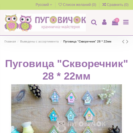
Русский
Список желаний (
0
)
Сравнить (
0
)
0
Главная
Выведены с ассортимента
Пуговица "Скворечник" 28 * 22мм
Пуговица "Скворечник"
28 * 22мм