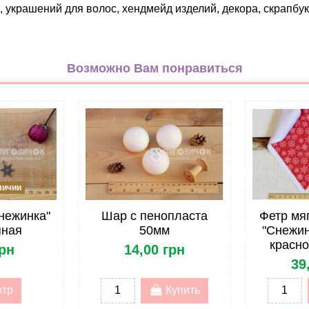
 украшений для волос, хендмейд изделий, декора, скрапбук
Новогодние
белый
Возможно Вам понравиться
красный
Репс
25мм
Лента
С узором
личии
Декоративная (с принтом)
нежинка"
Шар с пенопласта
Фетр мяг
Репсовая
яная
50мм
"Снежин
красно
грн
14,00 грн
Метражом
39
отр
Купить