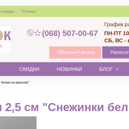
 скидок
Отзывы
График р
(068) 507-00-67
ПН-ПТ 10
СБ, ВС -
Обратный звонок
Написат
СКИДКИ
НОВИНКИ
БЛОГ
и белые на красном"
 2,5 см "Снежинки бе