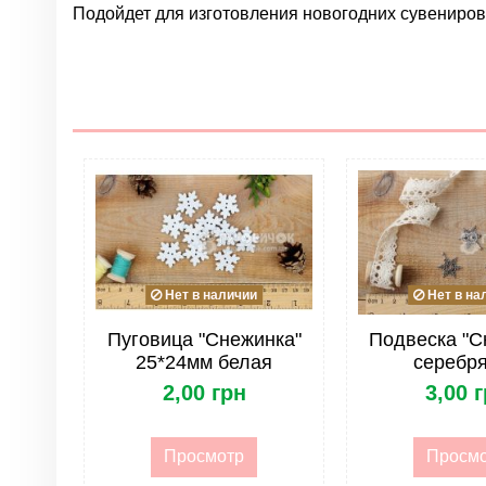
Подойдет для изготовления новогодних сувениров,
Нет отзывов
Группа
Цвет
Материал
Размер
Тип
Форма
Нет в наличии
Нет в на
Лента. Тип
Пуговица "Снежинка"
Подвеска "С
25*24мм белая
серебр
2,00 грн
3,00 
Лента. Упаковка
Просмотр
Просм