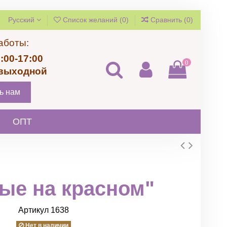
Русский
Список желаний (
0
)
Сравнить (
0
)
аботы:
:00-17:00
0
 выходной
ь нам
ОПТ
лые на красном"
Артикул
1638
Нет в наличии