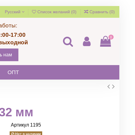
Русский
Список желаний (
0
)
Сравнить (
0
)
аботы:
:00-17:00
0
 выходной
ь нам
ОПТ
 32 мм
Артикул
1195
Нет в наличии