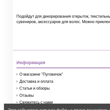
Подойдут для декорирования открыток, текстильных
сувениров, аксессуаров для волос. Можно приклеи
Нет отзывов
Группа
Цвет
Информация
О магазине "Пуговичок"
Доставка и оплата
Статьи и обзоры
Материал
Отзывы
Свяжитесь с нами
Размер
Порядок и условия использования