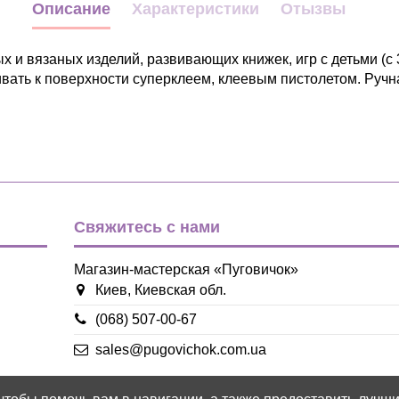
Описание
Характеристики
Отызвы
 и вязаных изделий, развивающих книжек, игр с детьми (с 
вать к поверхности суперклеем, клеевым пистолетом. Ручна
Детский
Насекомые
голубой
желтый
зеленый
Свяжитесь с нами
оранжевый
розовый
сиреневый
Магазин-мастерская «Пуговичок»
фиолетовый
Киев, Киевская обл.
фуксия
(068) 507-00-67
Дерево
sales@pugovichok.com.ua
33*30мм