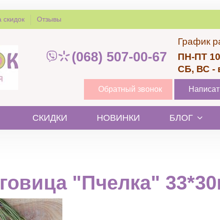
 скидок
Отзывы
График р
(068) 507-00-67
ПН-ПТ 10
СБ, ВС -
Обратный звонок
Написат
СКИДКИ
НОВИНКИ
БЛОГ
говица "Пчелка" 33*3