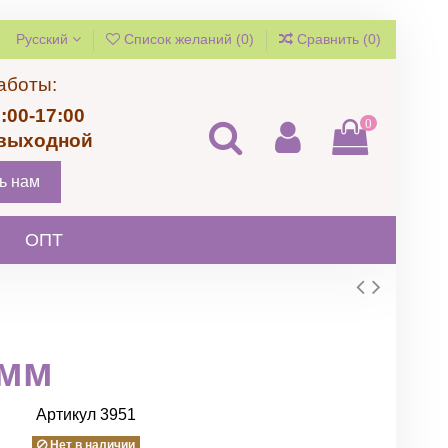
Русский
Список желаний (
0
)
Сравнить (
0
)
аботы:
:00-17:00
0
 выходной
ь нам
ОПТ
0мм
Артикул
3951
Нет в наличии