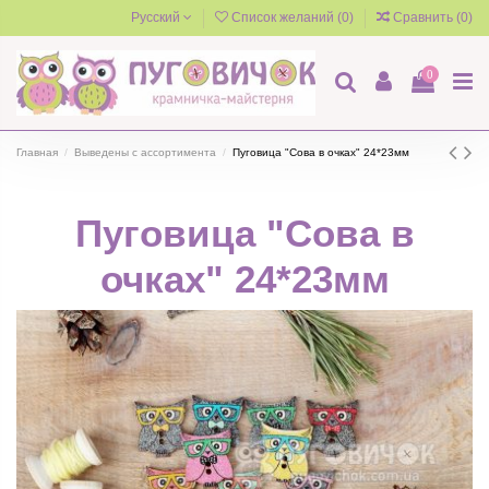
Русский
Список желаний (
0
)
Сравнить (
0
)
0
Главная
Выведены с ассортимента
Пуговица "Сова в очках" 24*23мм
Пуговица "Сова в
очках" 24*23мм