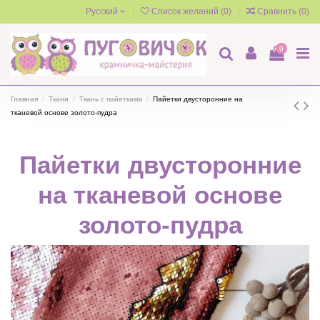
Русский
Список желаний (
0
)
Сравнить (
0
)
0
Главная
Ткани
Ткань с пайетками
Пайетки двусторонние на
тканевой основе золото-пудра
Пайетки двусторонние
на тканевой основе
золото-пудра