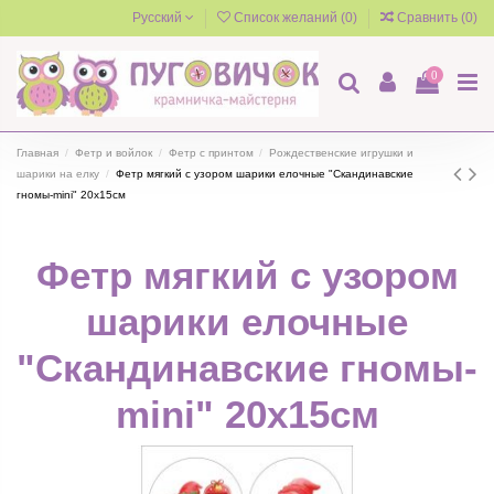
Русский
Список желаний (
0
)
Сравнить (
0
)
0
Главная
Фетр и войлок
Фетр с принтом
Рождественские игрушки и
шарики на елку
Фетр мягкий с узором шарики елочные "Скандинавские
гномы-mini" 20х15см
Фетр мягкий с узором
шарики елочные
"Скандинавские гномы-
mini" 20х15см