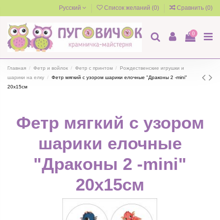
Русский
Список желаний (
0
)
Сравнить (
0
)
0
Главная
Фетр и войлок
Фетр с принтом
Рождественские игрушки и
шарики на елку
Фетр мягкий с узором шарики елочные "Драконы 2 -mini"
20х15см
Фетр мягкий с узором
шарики елочные
"Драконы 2 -mini"
20х15см