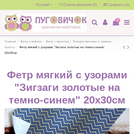
Русский
Список желаний (
0
)
Сравнить (
0
)
0
Главная
Фетр и войлок
Фетр с принтом
Рождественские и зимние
принты
Фетр мягкий с узорами "Зигзаги золотые на темно-синем"
20х30см
Фетр мягкий с узорами
"Зигзаги золотые на
темно-синем" 20х30см