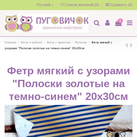
Русский
Список желаний (
0
)
Сравнить (
0
)
0
Главная
Фетр и войлок
Фетр с принтом
Полоски
Фетр мягкий с
узорами "Полоски золотые на темно-синем" 20х30см
Фетр мягкий с узорами
"Полоски золотые на
темно-синем" 20х30см