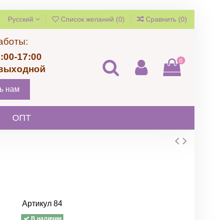
Русский
Список желаний (
0
)
Сравнить (
0
)
аботы:
:00-17:00
0
 выходной
ь нам
ОПТ
Артикул
84
В наличии