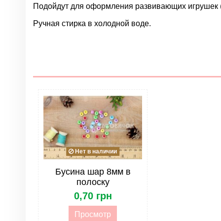
Подойдут для оформления развивающих игрушек (кни
Ручная стирка в холодной воде.
Нет отзывов
Группа
Цвет
Размер
Тип
Дата доступности:
2018-12-30
Нет в наличии
Бусина шар 8мм в
полоску
0,70 грн
Просмотр