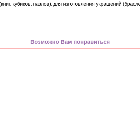
г, кубиков, пазлов), для изготовления украшений (браслет
Декор
Фрукты
Возможно Вам понравиться
микс
микс
Бусина