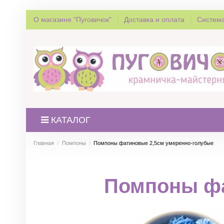
О магазине "Пуговичок"
Доставка и оплата
Система
КАТАЛОГ
Главная
Помпоны
Помпоны фатиновые 2,5см умеренно-голубые
Помпоны фа