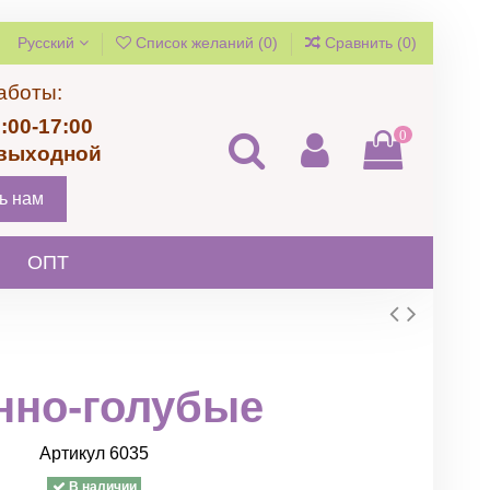
Русский
Список желаний (
0
)
Сравнить (
0
)
аботы:
:00-17:00
0
 выходной
ь нам
ОПТ
нно-голубые
Артикул
6035
В наличии