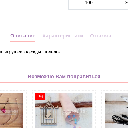
100
3
Описание
Характеристики
Отызвы
в, игрушек, одежды, поделок
голубой
умеренно-голубой
Возможно Вам понравиться
опт
Помпоны
-7%
25мм
Фатин