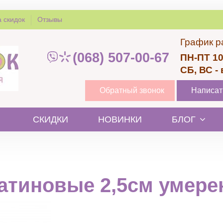
 скидок
Отзывы
График р
(068) 507-00-67
ПН-ПТ 10
СБ, ВС -
Обратный звонок
Написат
СКИДКИ
НОВИНКИ
БЛОГ
тиновые 2,5см умере