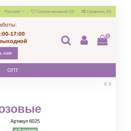
Русский
Список желаний (
0
)
Сравнить (
0
)
аботы:
:00-17:00
0
 выходной
ь нам
ОПТ
озовые
Артикул
6025
В наличии