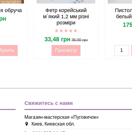
ля обруча
Фетр корейський
Пистол
м`який 1,2 мм різні
белый 
грн
розміри
175
33,48 грн
36,00 грн
Купить
Просмотр
Свяжитесь с нами
Магазин-мастерская «Пуговичок»
Киев, Киевская обл.