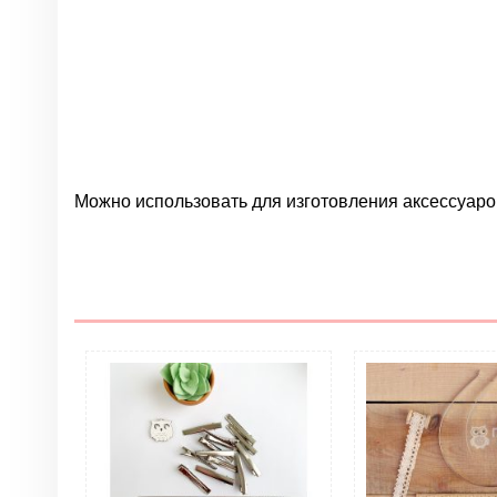
Можно использовать для изготовления аксессуаро
Нет отзывов
Цвет
Опт
ОПТ. Тип товара
Помпоны. Размер
Помпоны. Материал