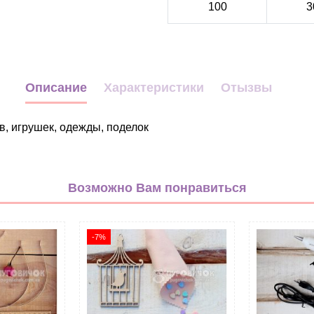
100
3
Описание
Характеристики
Отызвы
в, игрушек, одежды, поделок
розовый
опт
Возможно Вам понравиться
Помпоны
15мм
-7%
Фатин