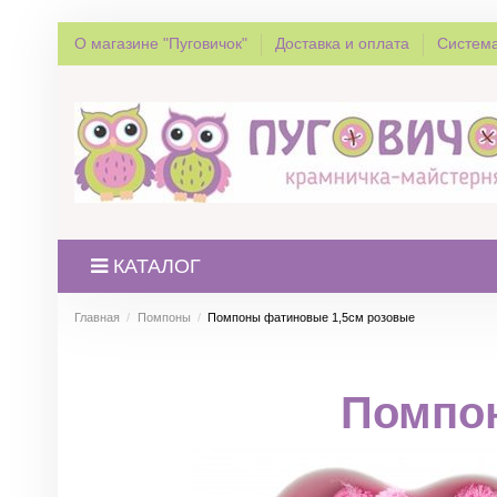
О магазине "Пуговичок"
Доставка и оплата
Система
КАТАЛОГ
Главная
Помпоны
Помпоны фатиновые 1,5см розовые
Помпо