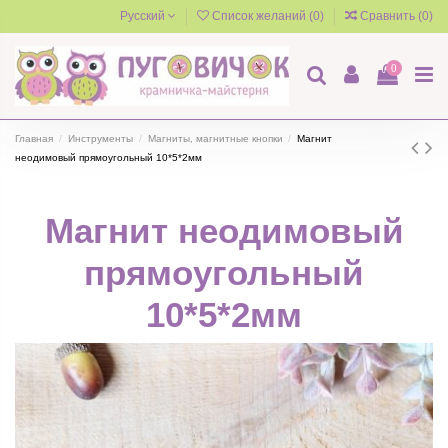
Русский
Список желаний (
0
)
Сравнить (
0
)
0
Главная
Инструменты
Магниты, магнитные кнопки
Магнит
неодимовый прямоугольный 10*5*2мм
Магнит неодимовый
прямоугольный
10*5*2мм