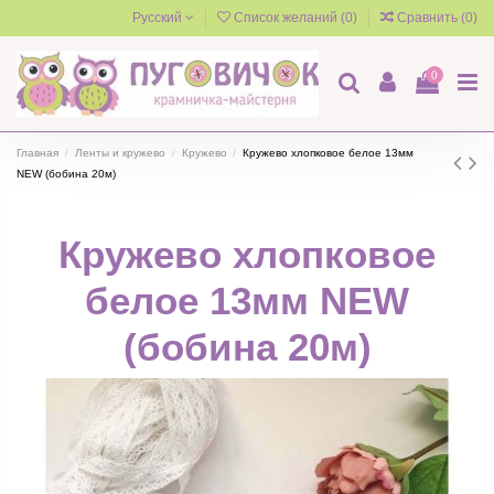
Русский
Список желаний (
0
)
Сравнить (
0
)
0
Главная
Ленты и кружево
Кружево
Кружево хлопковое белое 13мм
NEW (бобина 20м)
Кружево хлопковое
белое 13мм NEW
(бобина 20м)