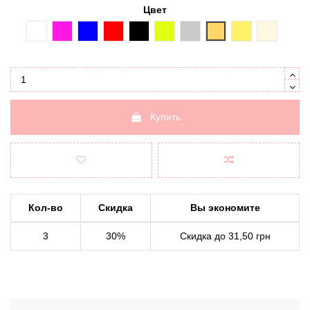
Цвет
белый
розовый
синий
красный
черный
золотой
серебряный
бронза
золотой-райд
золото (
Купить
Кол-во
Скидка
Вы экономите
3
30%
Скидка до 31,50 грн