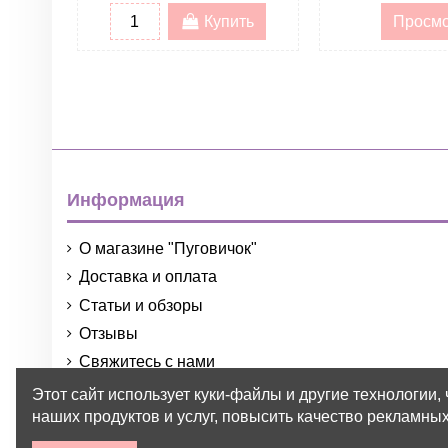
Купить
Просм
Информация
О магазине "Пуговичок"
Доставка и оплата
Статьи и обзоры
Отзывы
Свяжитесь с нами
Порядок и условия использования
Этот сайт использует куки-файлы и другие технологии,
наших продуктов и услуг, повысить качество рекламных