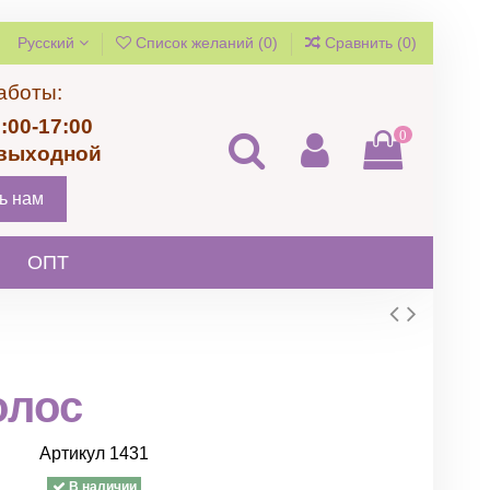
Русский
Список желаний (
0
)
Сравнить (
0
)
аботы:
:00-17:00
0
 выходной
ь нам
ОПТ
олос
Артикул
1431
В наличии