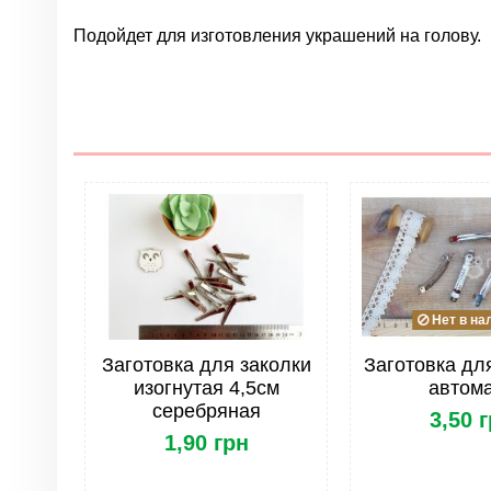
Подойдет для изготовления украшений на голову.
Нет отзывов
Группа
Цвет
Материал
Размер
Тип
Нет в на
Заготовка для заколки
Заготовка для
изогнутая 4,5см
автом
серебряная
3,50 
1,90 грн