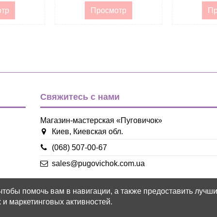
отр
Просмотр
Пр
Свяжитесь с нами
Магазин-мастерская «Пуговичок»
Киев, Киевская обл.
(068) 507-00-67
sales@pugovichok.com.ua
 чтобы помочь вам в навигации, а также предоставить лучш
 и маркетинговых активностей.