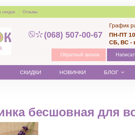
 скидок
Отзывы
График р
(068) 507-00-67
ПН-ПТ 10
СБ, ВС -
Обратный звонок
Написат
СКИДКИ
НОВИНКИ
БЛОГ
инка бесшовная для в