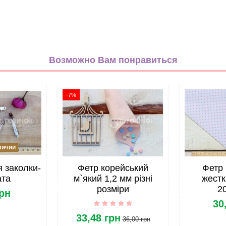
Однотонная
белый
Возможно Вам понравиться
черный
Полиэстер
-7%
7мм
Резинка
личии
 заколки-
Фетр корейський
Фетр 
ата
м`який 1,2 мм різні
жестк
розміри
2
грн
30
33,48 грн
36,00 грн