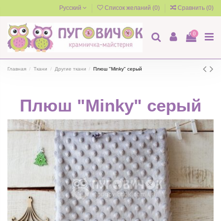
Русский
Список желаний (
0
)
Сравнить (
0
)
0
Главная
Ткани
Другие ткани
Плюш "Minky" серый
Плюш "Minky" серый