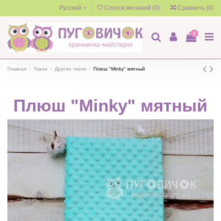
Русский
Список желаний (
0
)
Сравнить (
0
)
0
Главная
Ткани
Другие ткани
Плюш "Minky" мятный
Плюш "Minky" мятный