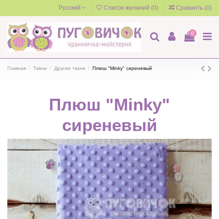
Русский
Список желаний (
0
)
Сравнить (
0
)
0
Главная
Ткани
Другие ткани
Плюш "Minky" сиреневый
Плюш "Minky"
сиреневый