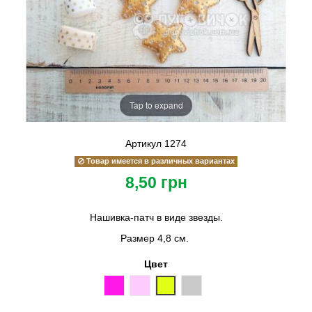
Tap to expand
Артикул
1274
Товар имеется в различных вариантах
8,50 грн
Нашивка-патч в виде звезды.
Размер 4,8 см.
Цвет
розовый
светло-розовый
золотой
серебряный