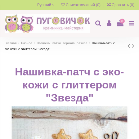
Русский
Список желаний (
0
)
Сравнить (
0
)
0
Главная
Разное
Звоночки, патчи, зеркала, разное
Нашивка-патч с
эко-кожи с глиттером "Звезда"
Нашивка-патч с эко-
кожи с глиттером
"Звезда"