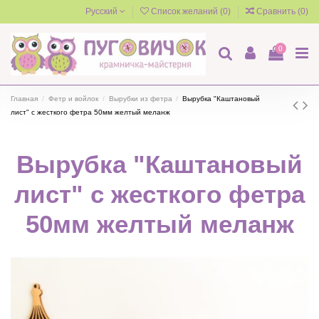
Русский
Список желаний (
0
)
Сравнить (
0
)
0
Главная
Фетр и войлок
Вырубки из фетра
Вырубка "Каштановый
лист" с жесткого фетра 50мм желтый меланж
Вырубка "Каштановый
лист" с жесткого фетра
50мм желтый меланж