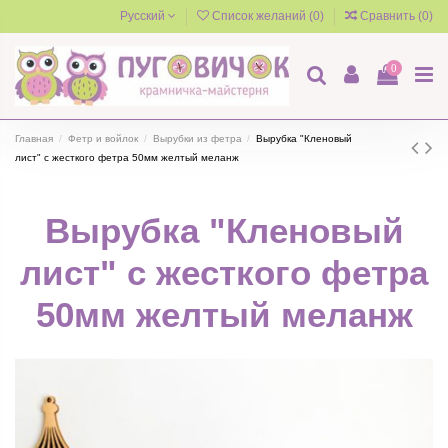
Русский
Список желаний (
0
)
Сравнить (
0
)
0
Главная
Фетр и войлок
Вырубки из фетра
Вырубка "Кленовый
лист" с жесткого фетра 50мм желтый меланж
Вырубка "Кленовый
лист" с жесткого фетра
50мм желтый меланж