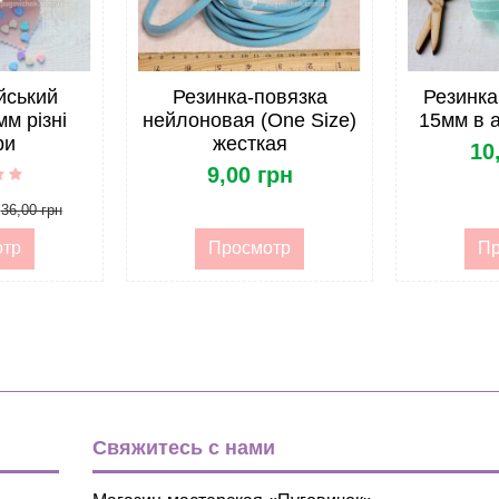
йський
Резинка-повязка
Резинка
мм різні
нейлоновая (One Size)
15мм в 
ри
жесткая
10
9,00 грн
36,00 грн
отр
Просмотр
Пр
Свяжитесь с нами