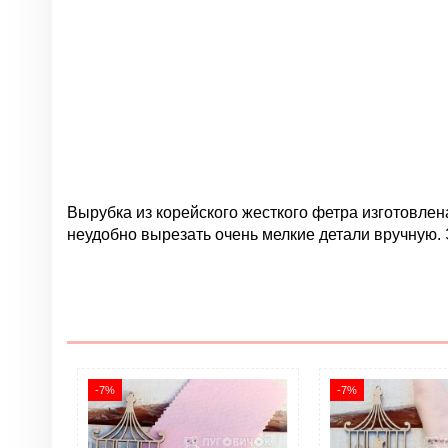
Вырубка из корейского жесткого фетра изготовлена
неудобно вырезать очень мелкие детали вручную. 
Нет отзывов
Группа
Цвет
Материал
Страна
-7%
-7%
Жесткость фетра