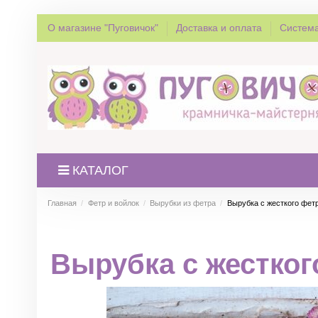
О магазине "Пуговичок"
Доставка и оплата
Система
КАТАЛОГ
Главная
Фетр и войлок
Вырубки из фетра
Вырубка с жесткого фетр
Вырубка с жестког