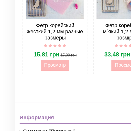
Фетр корейский
Фетр коре
жесткий 1,2 мм разные
м`який 1,2 
размеры
розмі
15,81 грн
33,48 грн
17,00 грн
Просмотр
Просм
Информация