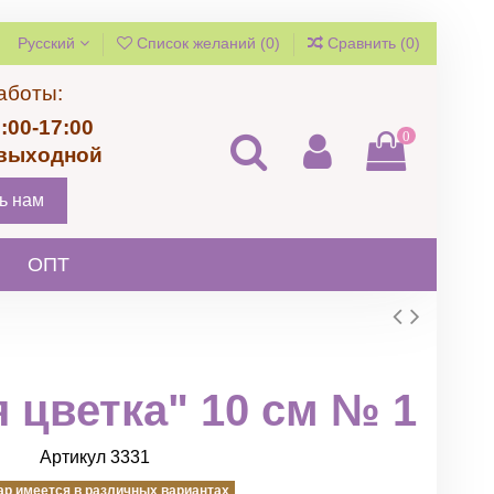
Русский
Список желаний (
0
)
Сравнить (
0
)
аботы:
:00-17:00
0
 выходной
ь нам
ОПТ
 цветка" 10 см № 1
Артикул
3331
ар имеется в различных вариантах