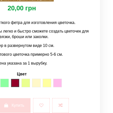
20,00 грн
ткого фетра для изготовления цветочка.
 легко и быстро сможете создать цветочек для
вязки, броши или заколки.
р в развернутом виде 10 см.
тового цветочка примерно 5-6 см.
ена указана за 1 вырубку.
Цвет
реневый
мятный
бордовый
лимонный
шампань
телесный
нежно-розовый
Купить