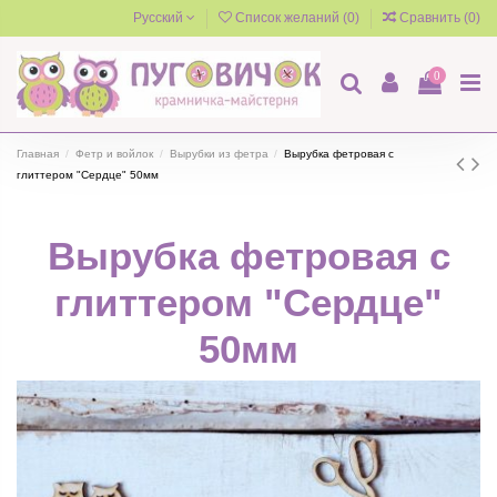
Русский
Список желаний (
0
)
Сравнить (
0
)
0
Главная
Фетр и войлок
Вырубки из фетра
Вырубка фетровая с
глиттером "Сердце" 50мм
Вырубка фетровая с
глиттером "Сердце"
50мм