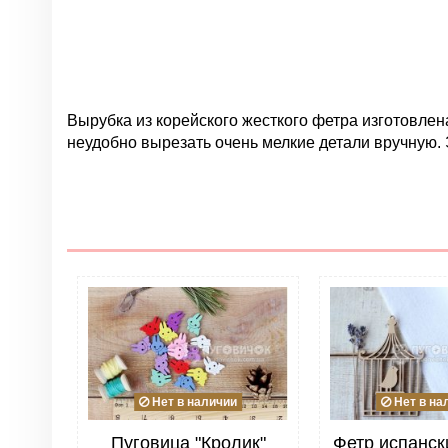
Вырубка из корейского жесткого фетра изготовлена
неудобно вырезать очень мелкие детали вручную. 
Нет отзывов
Группа
Цвет
Материал
Размер
Страна
Нет в наличии
Нет в на
Жесткость фетра
Пуговица "Кролик"
Фетр испанск