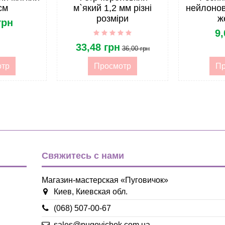
см
м`який 1,2 мм різні
нейлонов
розміри
ж
грн
9,
33,48 грн
36,00 грн
отр
Просмотр
Пр
Свяжитесь с нами
Магазин-мастерская «Пуговичок»
Киев, Киевская обл.
(068) 507-00-67
sales@pugovichok.com.ua