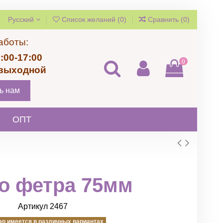
Русский
Список желаний (
0
)
Сравнить (
0
)
аботы:
:00-17:00
0
 выходной
ь нам
ОПТ
го фетра 75мм
Артикул
2467
ар имеется в различных вариантах