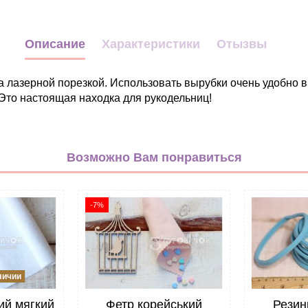
Описание
Характеристики
Отызвы
 ​​лазерной порезкой. Использовать вырубки очень удобно в
Это настоящая находка для рукодельниц!
Животные
Пасхальные
Возможно Вам понравиться
молочный
серый меланж
шампань
-7%
Фетр
75 мм
Корея
личии
Жесткий
ий мягкий
Фетр корейський
Резин