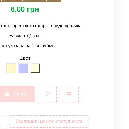
6,00 грн
кого корейского фетра в виде кролика.
Размер 7,5 см.
ена указана за 1 вырубку.
Цвет
шампань
серый меланж
молочный
Купить
Уведомить меня о доступности