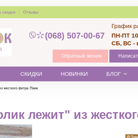
 скидок
Отзывы
График р
(068) 507-00-67
ПН-ПТ 10
СБ, ВС -
Обратный звонок
Написат
СКИДКИ
НОВИНКИ
БЛОГ
 из жесткого фетра 75мм
лик лежит" из жестко
Тов