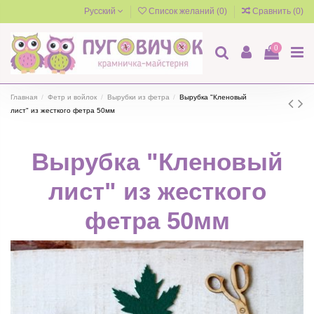
Русский
Список желаний (
0
)
Сравнить (
0
)
0
Главная
Фетр и войлок
Вырубки из фетра
Вырубка "Кленовый
лист" из жесткого фетра 50мм
Вырубка "Кленовый
лист" из жесткого
фетра 50мм