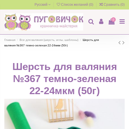
Русский
Список желаний (
0
)
Сравнить (
0
)
0
Главная
Все для валяния (шерсть, иглы, шаблоны)
Шерсть для
валяния №367 темно-зеленая 22-24мкм (50г)
Шерсть для валяния
№367 темно-зеленая
22-24мкм (50г)