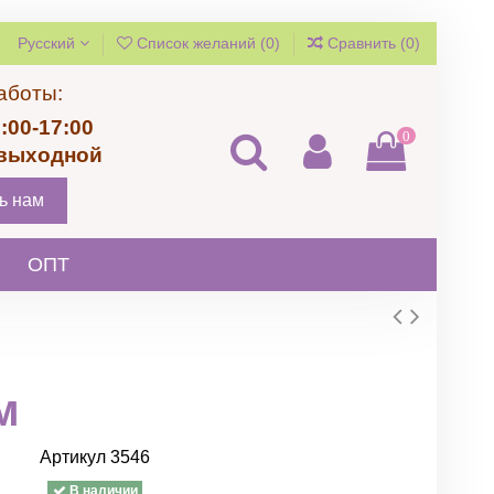
Русский
Список желаний (
0
)
Сравнить (
0
)
аботы:
:00-17:00
0
 выходной
ь нам
ОПТ
м
Артикул
3546
В наличии