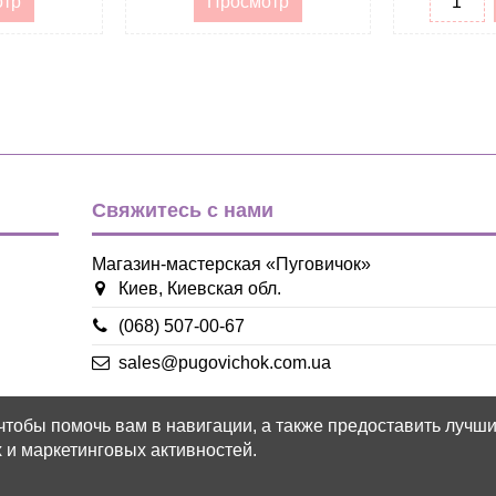
отр
Просмотр
Свяжитесь с нами
Магазин-мастерская «Пуговичок»
Киев, Киевская обл.
(068) 507-00-67
sales@pugovichok.com.ua
 чтобы помочь вам в навигации, а также предоставить лучш
 и маркетинговых активностей.