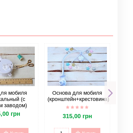
Написать отзыв
для мобиля
Основа для мобиля
Ко
альный (с
(кронштейн+крестовина)
(
м заводом)
м
,00 грн
315,00 грн