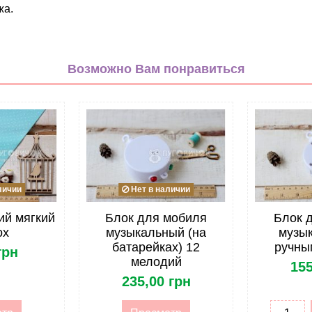
жа.
Декор
бежевый
Возможно Вам понравиться
неокрашенный
Дерево
личии
Нет в наличии
ий мягкий
Блок для мобиля
Блок 
ох
музыкальный (на
музык
батарейках) 12
ручны
грн
мелодий
155
235,00 грн