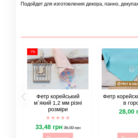
Подойдет для изготовления декора, панно, декупа
Нет отзывов
Группа
Цвет
Материал
-7%
Нет в на
Фетр корейський
Фетр корейск
м`який 1,2 мм різні
в гор
розміри
28,00 
33,48 грн
36,00 грн