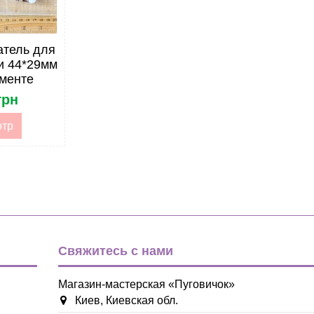
атель для
ки 44*29мм
именте
грн
отр
Свяжитесь с нами
Магазин-мастерская «Пуговичок»
Киев, Киевская обл.