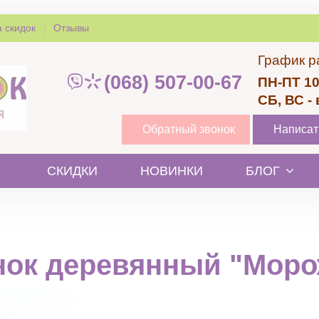
 скидок
Отзывы
График р
(068) 507-00-67
ПН-ПТ 10
СБ, ВС -
Обратный звонок
Написат
СКИДКИ
НОВИНКИ
БЛОГ
нок деревянный "Моро