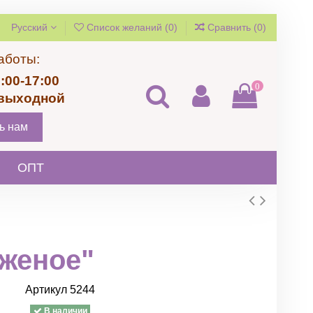
Русский
Список желаний (
0
)
Сравнить (
0
)
аботы:
:00-17:00
0
 выходной
ь нам
ОПТ
женое"
Артикул
5244
В наличии